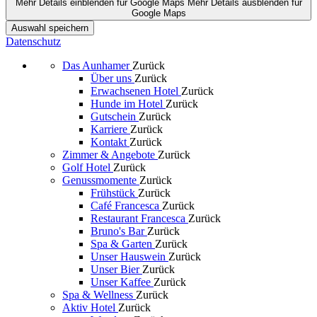
Mehr Details einblenden
für Google Maps
Mehr Details ausblenden
für
Google Maps
Auswahl speichern
Datenschutz
Das Aunhamer
Zurück
Über uns
Zurück
Erwachsenen Hotel
Zurück
Hunde im Hotel
Zurück
Gutschein
Zurück
Karriere
Zurück
Kontakt
Zurück
Zimmer & Angebote
Zurück
Golf Hotel
Zurück
Genussmomente
Zurück
Frühstück
Zurück
Café Francesca
Zurück
Restaurant Francesca
Zurück
Bruno's Bar
Zurück
Spa & Garten
Zurück
Unser Hauswein
Zurück
Unser Bier
Zurück
Unser Kaffee
Zurück
Spa & Wellness
Zurück
Aktiv Hotel
Zurück