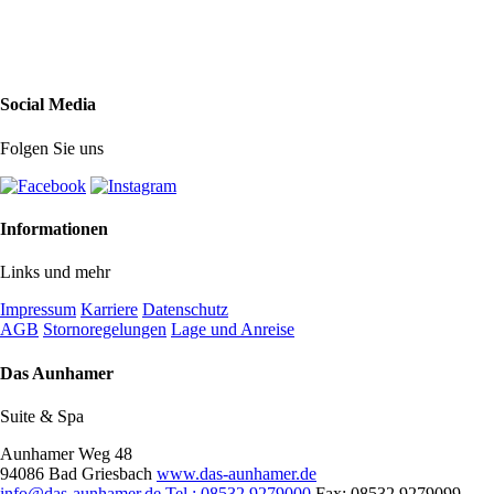
Social Media
Folgen Sie uns
Informationen
Links und mehr
Impressum
Karriere
Datenschutz
AGB
Stornoregelungen
Lage und Anreise
Das Aunhamer
Suite & Spa
Aunhamer Weg 48
94086 Bad Griesbach
www.das-aunhamer.de
info@das-aunhamer.de
Tel.: 08532 9279000
Fax: 08532 9279099