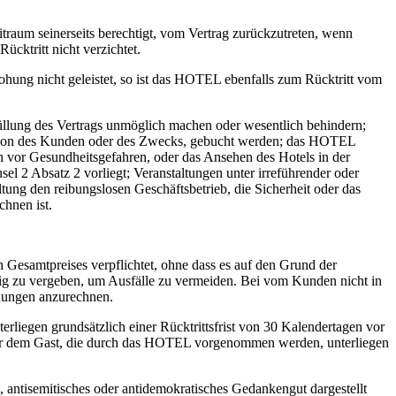
itraum seinerseits berechtigt, vom Vertrag zurückzutreten, wenn
ktritt nicht verzichtet.
ung nicht geleistet, so ist das HOTEL ebenfalls zum Rücktritt vom
üllung des Vertrags unmöglich machen oder wesentlich behindern;
Person des Kunden oder des Zwecks, gebucht werden; das HOTEL
h vor Gesundheitsgefahren, oder das Ansehen des Hotels in der
el 2 Absatz 2 vorliegt; Veranstaltungen unter irreführender oder
ng den reibungslosen Geschäftsbetrieb, die Sicherheit oder das
hnen ist.
n Gesamtpreises verpflichtet, ohne dass es auf den Grund der
g zu vergeben, um Ausfälle zu vermeiden. Bei vom Kunden nicht in
ungen anzurechnen.
liegen grundsätzlich einer Rücktrittsfrist von 30 Kalendertagen vor
über dem Gast, die durch das HOTEL vorgenommen werden, unterliegen
 antisemitisches oder antidemokratisches Gedankengut dargestellt