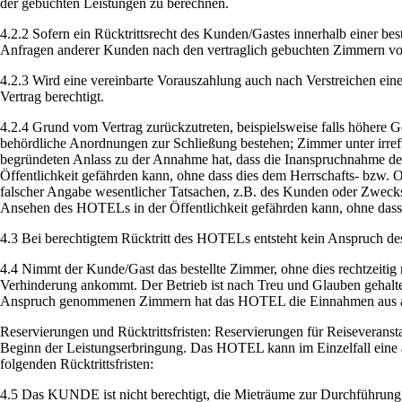
der gebuchten Leistungen zu berechnen.
4.2.2 Sofern ein Rücktrittsrecht des Kunden/Gastes innerhalb einer bes
Anfragen anderer Kunden nach den vertraglich gebuchten Zimmern vor
4.2.3 Wird eine vereinbarte Vorauszahlung auch nach Verstreichen ei
Vertrag berechtigt.
4.2.4 Grund vom Vertrag zurückzutreten, beispielsweise falls höhere
behördliche Anordnungen zur Schließung bestehen; Zimmer unter irre
begründeten Anlass zu der Annahme hat, dass die Inanspruchnahme der 
Öffentlichkeit gefährden kann, ohne dass dies dem Herrschafts- bzw. Or
falscher Angabe wesentlicher Tatsachen, z.B. des Kunden oder Zwecks
Ansehen des HOTELs in der Öffentlichkeit gefährden kann, ohne dass
4.3 Bei berechtigtem Rücktritt des HOTELs entsteht kein Anspruch de
4.4 Nimmt der Kunde/Gast das bestellte Zimmer, ohne dies rechtzeitig m
Verhinderung ankommt. Der Betrieb ist nach Treu und Glauben gehalt
Anspruch genommenen Zimmern hat das HOTEL die Einnahmen aus and
Reservierungen und Rücktrittsfristen: Reservierungen für Reiseveranst
Beginn der Leistungserbringung. Das HOTEL kann im Einzelfall eine a
folgenden Rücktrittsfristen:
4.5 Das KUNDE ist nicht berechtigt, die Mieträume zur Durchführung vo