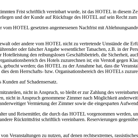
timmten Frist schriftlich vereinbart wurde, ist das HOTEL in diesem Ze
liegen und der Kunde auf Rückfrage des HOTEL auf sein Recht zum Rüc
ner vom HOTEL gesetzten angemessenen Nachfrist mit Ablehnungsandroh
 Gewalt oder andere vom HOTEL nicht zu vertretende Umstände die Erf
führender oder falscher Angabe wesentlicher Tatsachen, z.B. in der 
Hotelleistung den reibungslosen Geschäftsbetrieb, die Sicherheit, auc
ganisationsbereich des Hotels zuzurechnen ist; ein Verstoß gegen Klaus
, gebucht werden; das HOTEL zu der Annahme hat, dass die Veranstaltu
 dies dem Herrschafts- bzw. Organisationsbereich des HOTELs zuzurec
s Kunden auf Schadensersatz.
itzuteilen, nicht in Anspruch, so bleibt er zur Zahlung des vereinbarte
en, nicht in Anspruch genommene Zimmer nach Möglichkeit anderweiti
erweitiger Vermietung der Zimmer sowie die eingesparten Aufwend
alter und Reisemittler, die durch das HOTEL vorgenommen werden, unter
ndere Rücktrittsfrist schriftlich vereinbaren. Reservierungen gegen
n Veranstaltungen zu nutzen, auf denen rechtsextremes, rassistisches,