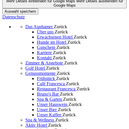
Mehr Details einblenden
für Google Maps
Mehr Details ausblenden
für
Google Maps
Auswahl speichern
Datenschutz
Das Aunhamer
Zurück
Über uns
Zurück
Erwachsenen Hotel
Zurück
Hunde im Hotel
Zurück
Gutschein
Zurück
Karriere
Zurück
Kontakt
Zurück
Zimmer & Angebote
Zurück
Golf Hotel
Zurück
Genussmomente
Zurück
Frühstück
Zurück
Café Francesca
Zurück
Restaurant Francesca
Zurück
Bruno's Bar
Zurück
Spa & Garten
Zurück
Unser Hauswein
Zurück
Unser Bier
Zurück
Unser Kaffee
Zurück
Spa & Wellness
Zurück
Aktiv Hotel
Zurück