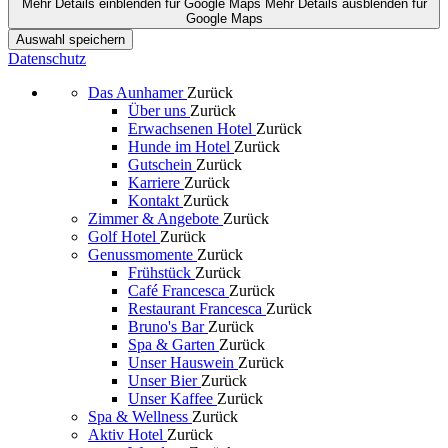
Mehr Details einblenden
für Google Maps
Mehr Details ausblenden
für
Google Maps
Auswahl speichern
Datenschutz
Das Aunhamer
Zurück
Über uns
Zurück
Erwachsenen Hotel
Zurück
Hunde im Hotel
Zurück
Gutschein
Zurück
Karriere
Zurück
Kontakt
Zurück
Zimmer & Angebote
Zurück
Golf Hotel
Zurück
Genussmomente
Zurück
Frühstück
Zurück
Café Francesca
Zurück
Restaurant Francesca
Zurück
Bruno's Bar
Zurück
Spa & Garten
Zurück
Unser Hauswein
Zurück
Unser Bier
Zurück
Unser Kaffee
Zurück
Spa & Wellness
Zurück
Aktiv Hotel
Zurück